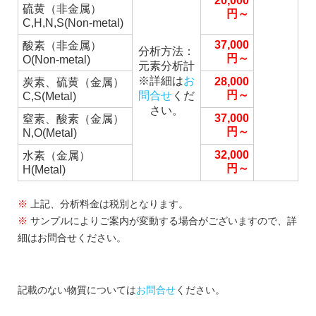
20,000
硫黄（非金属）
円～
C,H,N,S(Non-metal)
37,000
酸素（非金属）
分析方法：
円～
O(Non-metal)
元素分析計
※詳細は
お
28,000
炭素、硫黄（金属）
円～
問合せ
くだ
C,S(Metal)
さい。
37,000
窒素、酸素（金属）
円～
N,O(Metal)
32,000
水素（金属）
円～
H(Metal)
※
上記、分析料金は税別となります。
※
サンプルによりご案内が変動する場合がございますので、詳
細はお問合せください。
記載のない物質については
お問合せ
ください。