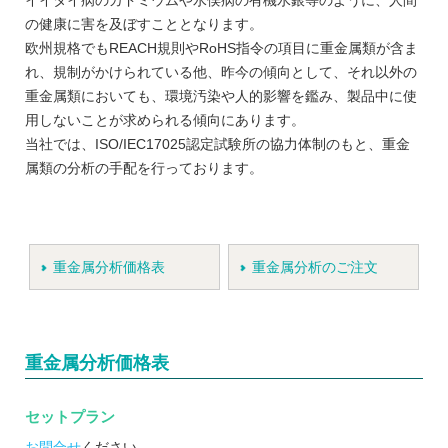
イイタイ病のカドミウムや水俣病の有機水銀等のように、人間
の健康に害を及ぼすこととなります。
欧州規格でもREACH規則やRoHS指令の項目に重金属類が含ま
れ、規制がかけられている他、昨今の傾向として、それ以外の
重金属類においても、環境汚染や人的影響を鑑み、製品中に使
用しないことが求められる傾向にあります。
当社では、ISO/IEC17025認定試験所の協力体制のもと、重金
属類の分析の手配を行っております。
重金属分析価格表
重金属分析のご注文
重金属分析価格表
セットプラン
お問合せ
ください。