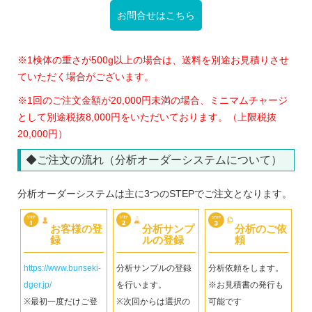
お問合せはこちら
※1検体の重さが500g以上の場合は、送料を別途お見積りさせ
ていただく場合がございます。
※1回のご注文金額が20,000円未満の場合、ミニマムチャージ
として別途税抜8,000円をいただいております。（上限税抜
20,000円）
◆ご注文の流れ（分析オーダーシステムについて）
分析オーダーシステムは主に3つのSTEPでご注文となります。
お客様の登
分析サンプ
分析のご依
録
ルの登録
頼
https://www.bunseki-
分析サンプルの登録
分析依頼をします。
dger.jp/
を行います。
※お見積書の発行も
※最初一度だけご登
※次回からは選択の
可能です