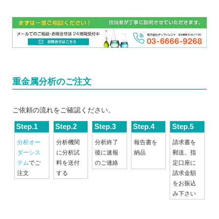
重金属分析のご注文
ご依頼の流れをご確認ください。
Step.1
Step.2
Step.3
Step.4
Step.5
分析オー
分析機関
分析終了
報告書を
請求書を
ダーシス
に分析試
後に速報
納品
郵送。指
テム
でご
料を送付
のご連絡
定口座に
注文
する
請求金額
をお振込
み下さい