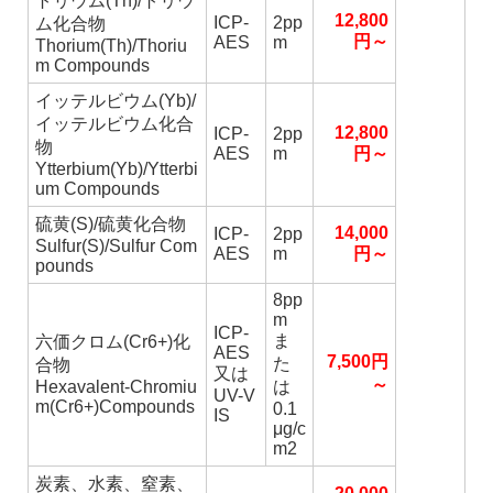
トリウム(Th)/トリウ
12,800
ICP-
2pp
ム化合物
円～
AES
m
Thorium(Th)/Thoriu
m Compounds
イッテルビウム(Yb)/
イッテルビウム化合
12,800
ICP-
2pp
物
AES
m
円～
Ytterbium(Yb)/Ytterbi
um Compounds
硫黄(S)/硫黄化合物
14,000
ICP-
2pp
Sulfur(S)/Sulfur Com
AES
m
円～
pounds
8pp
m
ICP-
ま
六価クロム(Cr6+)化
AES
7,500円
た
合物
又は
～
Hexavalent-Chromiu
は
UV-V
m(Cr6+)Compounds
0.1
IS
μg/c
m2
炭素、水素、窒素、