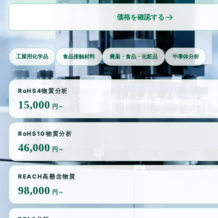
→
価格を確認する
工業用化学品
食品接触材料
農薬・食品・化粧品
半導体分析
RoHS4物質分析
15,000
円～
RoHS10物質分析
46,000
円～
REACH高懸念物質
98,000
円～